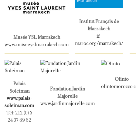
Institut Français de
Marrakech
if-
Musée YSL Marrakech
maroc.org/marrakech/
www.museeyslmarrakech.com
Olinto
Palais
olintomorocco.
Fondation Jardin
Soleiman
Majorelle
www.palais-
www.jardinmajorelle.com
soleiman.com
Tél: 212 (0) 5
24 37 89 62