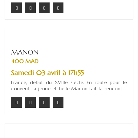
tranchées, mais le soir du 24 décembre, quelque
chose d'inattendu se produit… les armes se taisent
et les ennemis fraternisent le temps d'une trêve
miraculeuse.
MANON
400 MAD
Samedi 03 avril à 17h55
France, début du XVIIIe siècle. En route pour le
couvent, la jeune et belle Manon fait la rencontre
du Chevalier des Grieux et c'est le coup de foudre.
Ensemble ils fuient à Paris. Mais Manon, attirée par
le luxe et les plaisirs de la capitale, oscille entre
son amour sincère pour des Grieux et la tentation
d'une vie dorée. Une valse entre passion et
ambition.