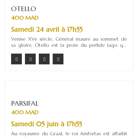
OTELLO
400 MAD
Samedi 24 avril à 17h55
Venise XVe siècle. Général maure au sommet de
sa gloire, Otello est la proie du perfide Iago qui
orchestre sa perte en lui faisant croire que
Desdemona, sa femme, le trahit avec Cassio, l’un
de ses lieutenants. Consumé par une jalousie
aveugle, il commet l’irréparable avant de
découvrir, trop tard, qu’elle était innocente.
PARSIFAL
400 MAD
Samedi 05 juin à 17h55
Au royaume du Graal, le roi Amfortas est affaibli