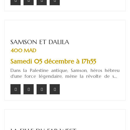
culpabilité et la paranoïa s'emparent du couple
maudit, les entraînant dans une spirale de violence
et de folie dont ils ne sortiront pas indemnes.
SAMSON ET DALILA
400 MAD
Samedi 05 décembre à 17h55
Dans la Palestine antique, Samson, héros hébreu
d'une force légendaire, mène la révolte de son
peuple contre les Philistins. La séduisante Dalila,
envoyée par le Grand-Prêtre de Dagon, use de
tous ses charmes pour découvrir la source de sa
puissance. Samson, aveuglé par l'amour, finit par lui
révéler son secret.