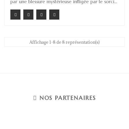
par une blessure mystérieuse infligée par le sorcier
Klingsor plongeant toute la communauté des
chevaliers dans un profond déclin spirituel. Parsifal,
jeune chevalier innocent et pur, se lance dans une
quête pour retrouver la lance sacrée, guérir
Amfortas et restaurer l’ordre sacré du Graal.
Affichage 1-8 de 8 représentation(s)
NOS PARTENAIRES