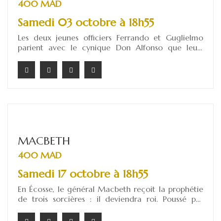
400 MAD
Samedi 03 octobre à 18h55
Les deux jeunes officiers Ferrando et Guglielmo
parient avec le cynique Don Alfonso que leurs
fiancées, Fiordiligi et Dorabella, leur seront fidèles.
Pour les mettre à l’épreuve, ils feignent de partir à
la guerre puis reviennent déguisés en étrangers et
chacun tente de séduire la fiancée de l’autre. Ce
qui commence comme un jeu innocent tourne
vite au trouble et aux révélations sur la nature de
l’amour.
MACBETH
400 MAD
Samedi 17 octobre à 18h55
En Écosse, le général Macbeth reçoit la prophétie
de trois sorcières : il deviendra roi. Poussé par
l'ambition dévorante de Lady Macbeth, il assassine
le roi Duncan pour s'emparer du trône. Mais la