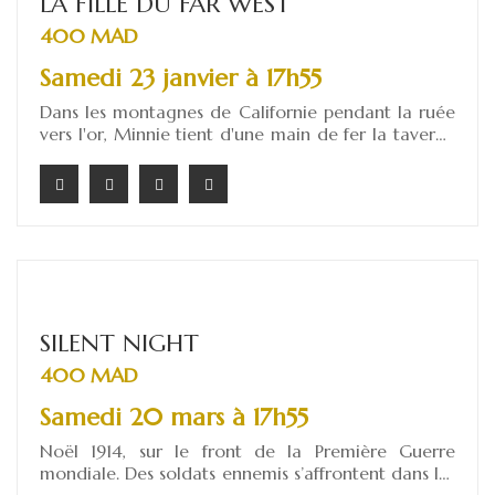
LA FILLE DU FAR WEST
400 MAD
Samedi 23 janvier à 17h55
Dans les montagnes de Californie pendant la ruée
vers l'or, Minnie tient d'une main de fer la taverne
du camp de mineurs. Sa vie bascule le jour où elle
tombe amoureuse de Dick Johnson, un séduisant
inconnu qui se révèle être un bandit recherché. Le
shérif Jack Rance, lui aussi épris de Minnie, est bien
décidé à le capturer. Entre amour, trahison et
rédemption, le destin de tous trois se jouera dans
un final haletant.
SILENT NIGHT
400 MAD
Samedi 20 mars à 17h55
Noël 1914, sur le front de la Première Guerre
mondiale. Des soldats ennemis s’affrontent dans les